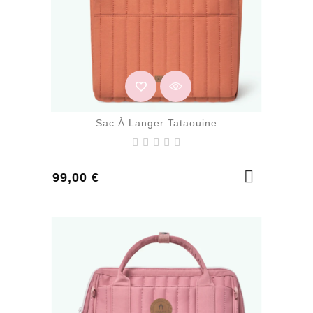
Sac À Langer Tataouine
Prix
99,00 €