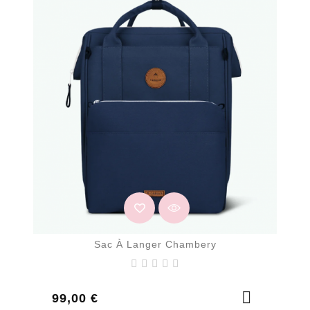
Sac À Langer Chambery
Prix
99,00 €