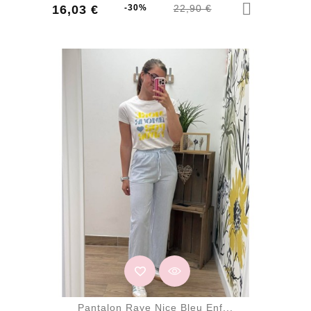
Prix
Prix
16,03 €
-30%
22,90 €
de
base
Pantalon Raye Nice Bleu Enf...