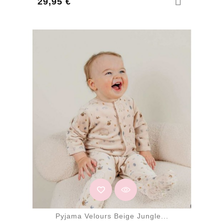
Prix
29,95 €
Pyjama Velours Beige Jungle...