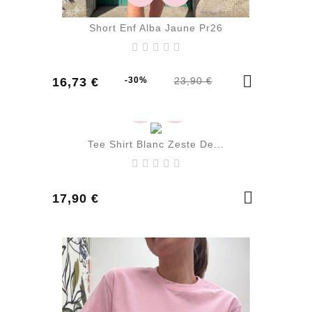
Short Enf Alba Jaune Pr26
Prix
Prix
16,73 €
-30%
23,90 €
de
base
Tee Shirt Blanc Zeste De...
Prix
17,90 €