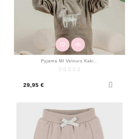
Pyjama Ml Velours Kaki...
Prix
29,95 €