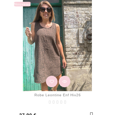
Nouveau
Robe Leontine Enf Hiv26
Prix
27,90 €