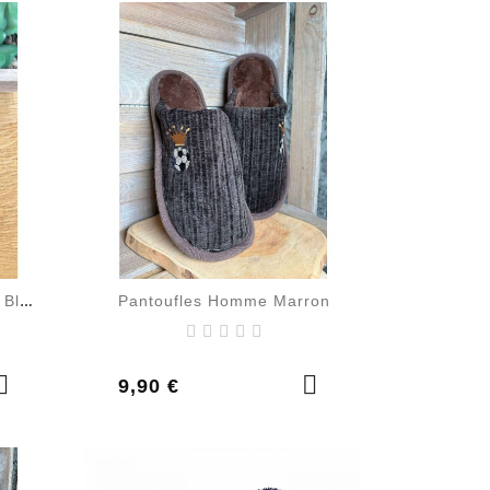
Pantoufles Homme Marron
Chausettes Super Parrain Bleu
Prix
9,90 €