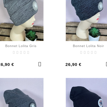
Bonnet Lolita Gris
Bonnet Lolita Noir
rix
Prix
26,90 €
26,90 €