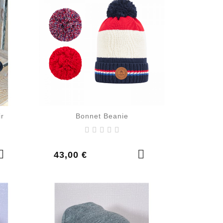
ir
Bonnet Beanie
Prix
43,00 €