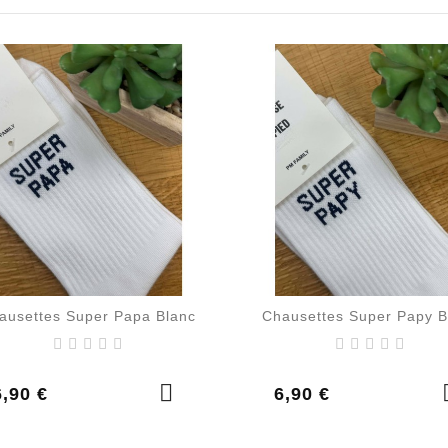
ausettes Super Papa Blanc
Chausettes Super Papy B
rix
Prix
6,90 €
6,90 €