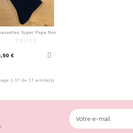
hausettes Super Papa Noir
rix
6,90 €
hage 1-17 de 17 article(s)
!