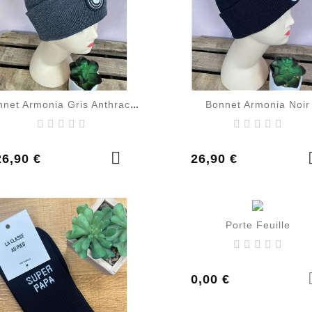
Bonnet Armonia Noir
Bonnet Armonia Gris Anthracite
rix
Prix
26,90 €
26,90 €
Porte Feuille
Prix
0,00 €