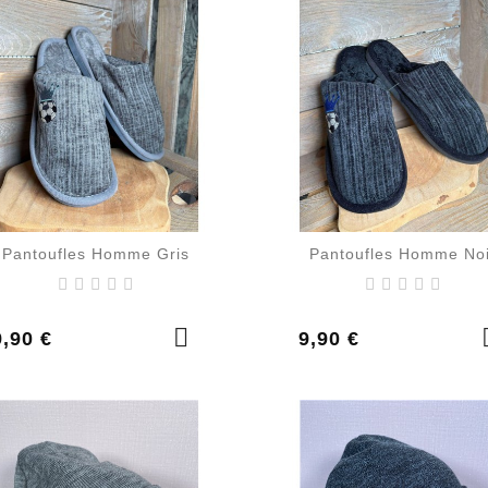
Pantoufles Homme Gris
Pantoufles Homme No
rix
Prix
9,90 €
9,90 €