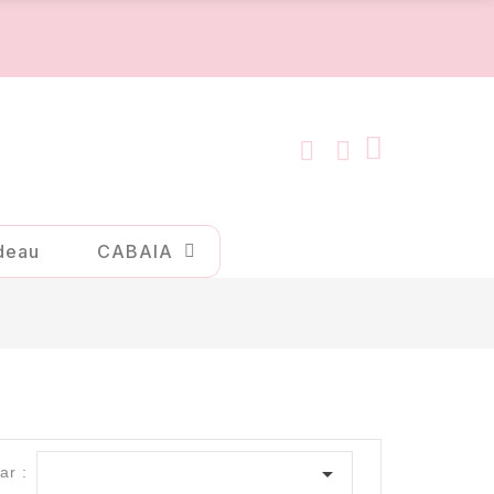
deau
CABAIA

ar :