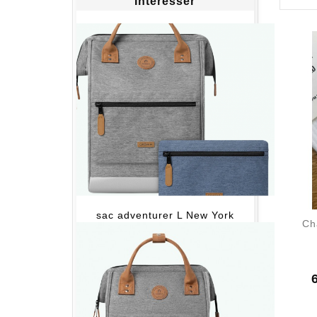
Intéresser
sac adventurer L New York
Ch
P