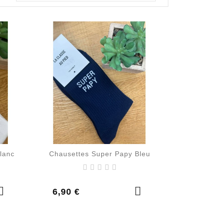
lanc
Chausettes Super Papy Bleu
Prix
6,90 €