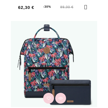
Prix
Prix
62,30 €
-30%
89,00 €
de
base