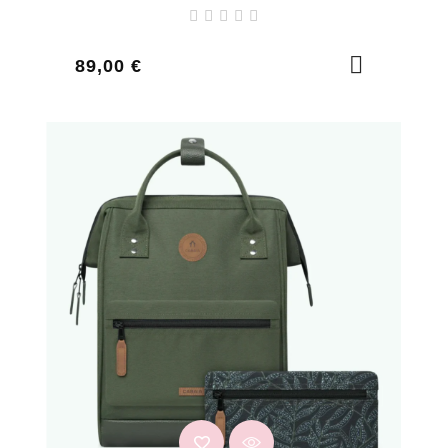
Prix
89,00 €