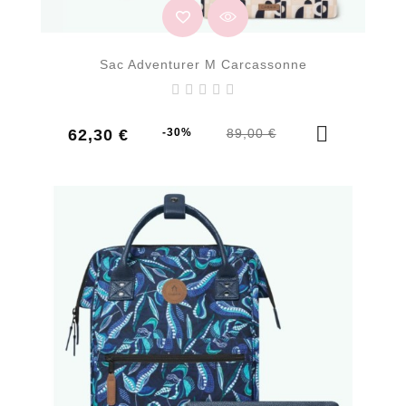
Sac Adventurer M Carcassonne
Prix
Prix
62,30 €
-30%
89,00 €
de
base