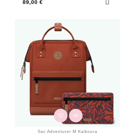
Prix
89,00 €
Sac Adventurer M Kaikoura