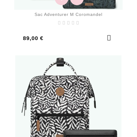
Sac Adventurer M Coromandel
Prix
89,00 €