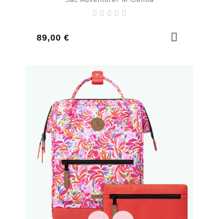
Prix
89,00 €