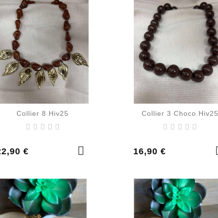
Collier 8 Hiv25
Collier 3 Choco Hiv2
rix
Prix
22,90 €
16,90 €