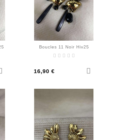
25
Boucles 11 Noir Hiv25
Prix
16,90 €