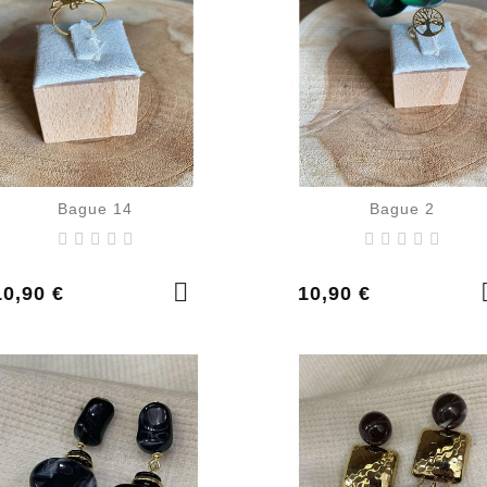
Bague 14
Bague 2
rix
Prix
10,90 €
10,90 €