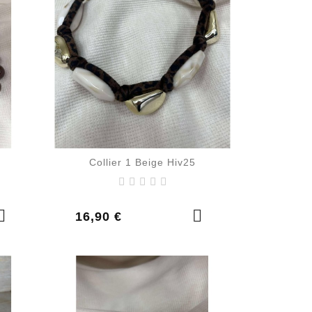
5
Collier 1 Beige Hiv25
Prix
16,90 €