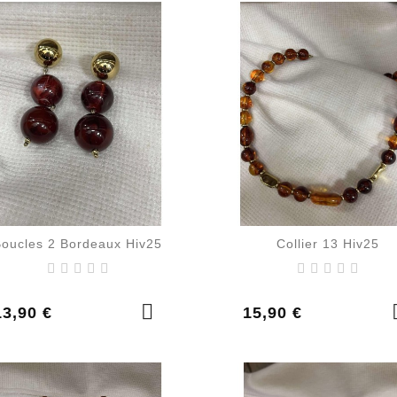
Boucles 2 Bordeaux Hiv25
Collier 13 Hiv25
rix
Prix
13,90 €
15,90 €