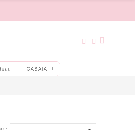
deau
CABAIA

ar :