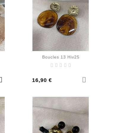
Boucles 13 Hiv25
Prix
16,90 €