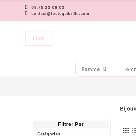
09.75.23.06.03
contact@toutcquibrille.com
Live
Femme
Hom
Bijou
Filtrer Par
Catégories