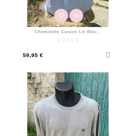
Chemisette Casson Lin Bleu...
Prix
59,95 €