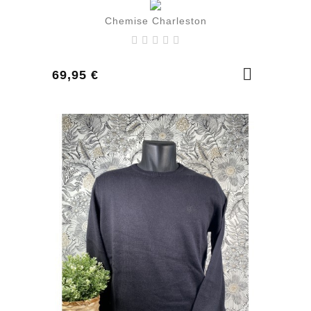
Chemise Charleston
Prix
69,95 €