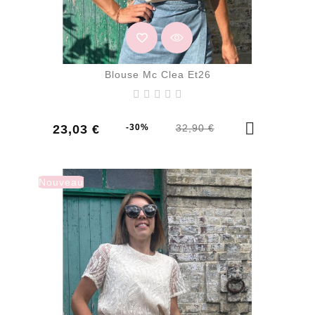
Blouse Mc Clea Et26
Prix
Prix
23,03 €
-30%
32,90 €
de
base
Nouveau