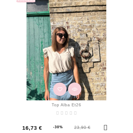
Top Alba Et26
Prix
Prix
16,73 €
-30%
23,90 €