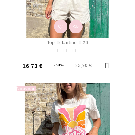
Top Eglantine Et26
Prix
Prix
16,73 €
-30%
23,90 €
de
base
Nouveau