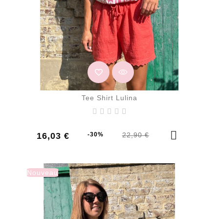
Tee Shirt Lulina
Prix
Prix
16,03 €
-30%
22,90 €
de
base
Nouveau