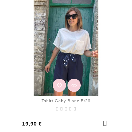
Tshirt Gaby Blanc Et26
Prix
19,90 €