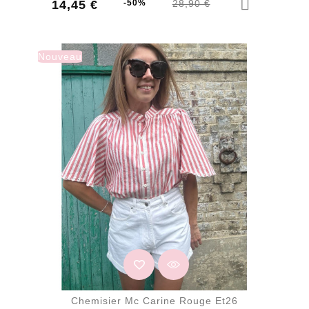
Prix
Prix
14,45 €
-50%
28,90 €
de
base
Nouveau
Chemisier Mc Carine Rouge Et26