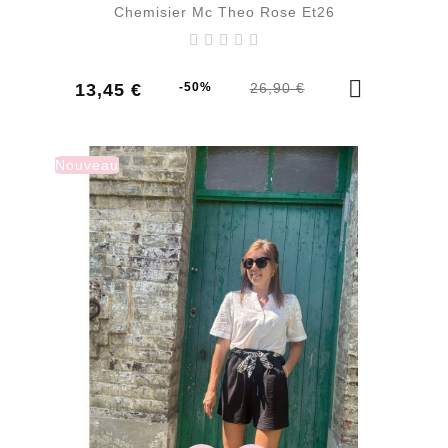
Chemisier Mc Theo Rose Et26
Prix
Prix
13,45 €
-50%
26,90 €
de
base
Nouveau