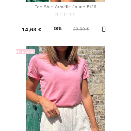
Tee Shirt Armelle Jaune Et26
Prix
Prix
14,63 €
-30%
20,90 €
de
base
Nouveau