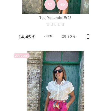
Top Yollande Et26
Prix
Prix
14,45 €
-50%
28,90 €
de
base
Nouveau