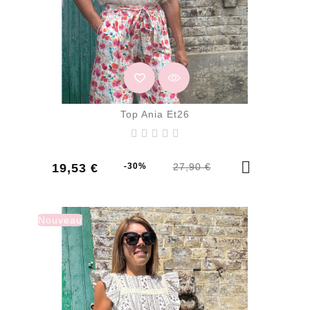
Top Ania Et26
Prix
Prix
19,53 €
-30%
27,90 €
de
base
Nouveau