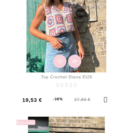
Top Crochet Diana Et26
Prix
Prix
19,53 €
-30%
27,90 €
de
base
Nouveau