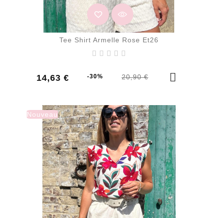
Tee Shirt Armelle Rose Et26
Prix
Prix
14,63 €
-30%
20,90 €
de
base
Nouveau