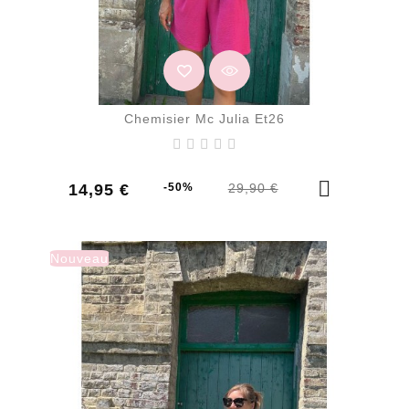
Chemisier Mc Julia Et26
Prix
Prix
14,95 €
-50%
29,90 €
de
base
Nouveau