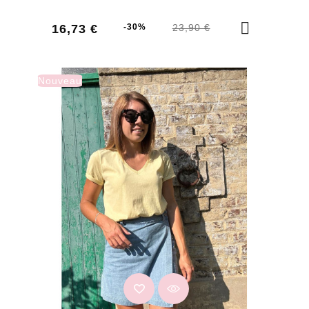
Prix
Prix
16,73 €
-30%
23,90 €
de
base
Nouveau