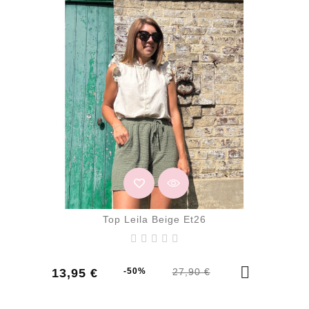
Top Leila Beige Et26
Prix
Prix
13,95 €
-50%
27,90 €
de
base