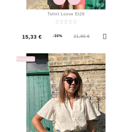
Tshirt Loove Et26
Prix
Prix
15,33 €
-30%
21,90 €
de
base
Nouveau