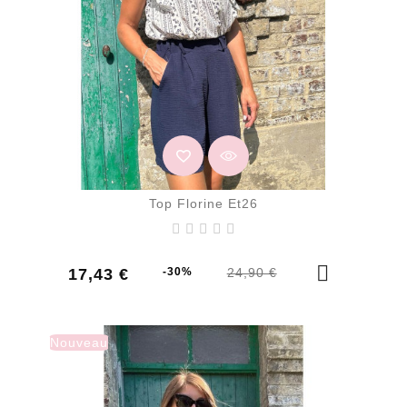
Top Florine Et26
Prix
Prix
17,43 €
-30%
24,90 €
de
base
Nouveau